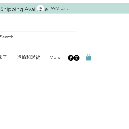
 Shipping Available
FWM Crew
来了
运输和退货
More
Sa