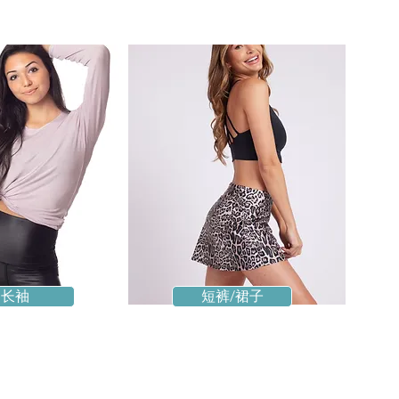
长袖
短裤/裙子