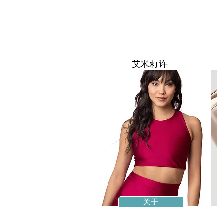
艾米莉·许
关于