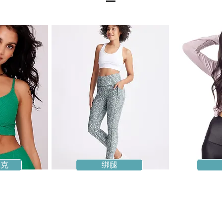
坦克
绑腿
时尚且可持续