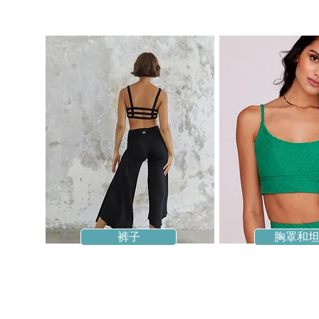
裤子
胸罩和