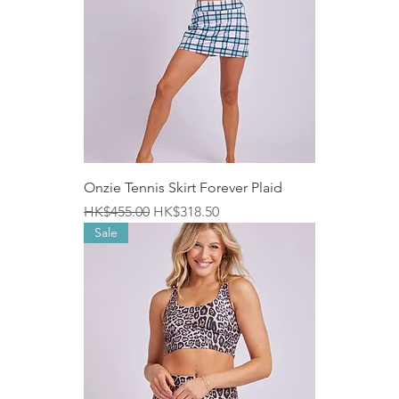
Onzie Tennis Skirt Forever Plaid
一般價格
促銷價格
HK$455.00
HK$318.50
Sale