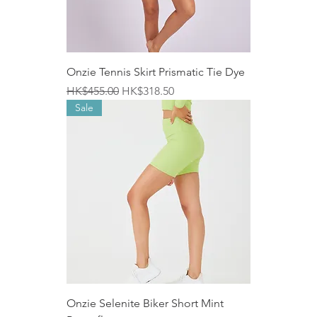
Onzie Tennis Skirt Prismatic Tie Dye
一般價格
促銷價格
HK$455.00
HK$318.50
Sale
Onzie Selenite Biker Short Mint