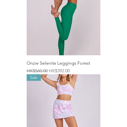
Onzie Selenite Leggings Forest
一般價格
促銷價格
HK$560.00
HK$392.00
Sale