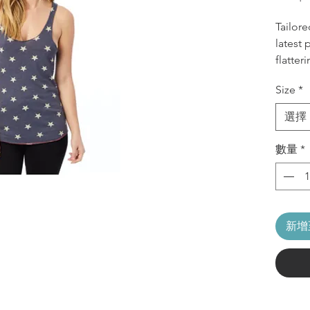
Tailore
latest 
flatter
hems fo
Size
*
Eco
50% 
選擇
Ray
Cont
數量
*
mate
Race
Slig
Imp
新增
CARE 
Mac
Tum