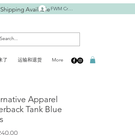
 Shipping Available
FWM Crew
来了
运输和退货
More
ernative Apparel
erback Tank Blue
s
價
40.00