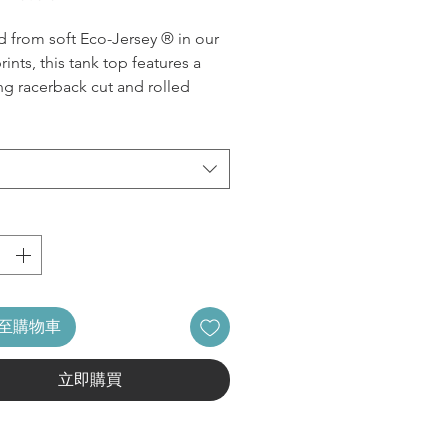
格
d from soft Eco-Jersey ® in our
prints, this tank top features a
ing racerback cut and rolled
r a casual look.
-Jersey ®
Polyester, 38% Cotton, 12%
on
ains organic & recycled
rials
rback detail
ht shirttail hemline
orted
至購物車
INSTRUCTIONS
hine Wash Cold
立即購買
ble Dry Low