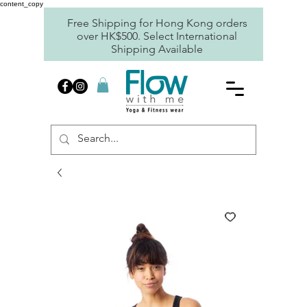
content_copy
Free Shipping for Hong Kong orders
over HK$500. Select International
Shipping Available