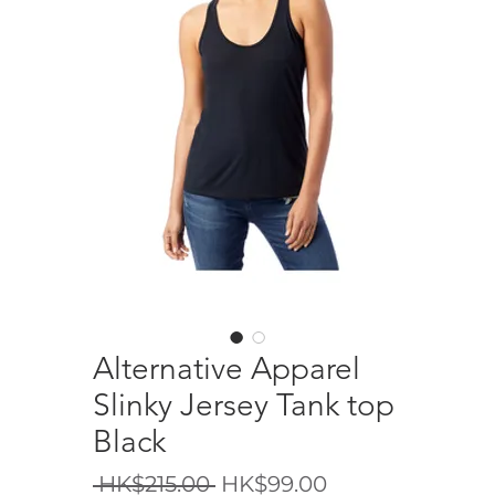
Alternative Apparel
Slinky Jersey Tank top
Black
一
促
 HK$215.00 
HK$99.00